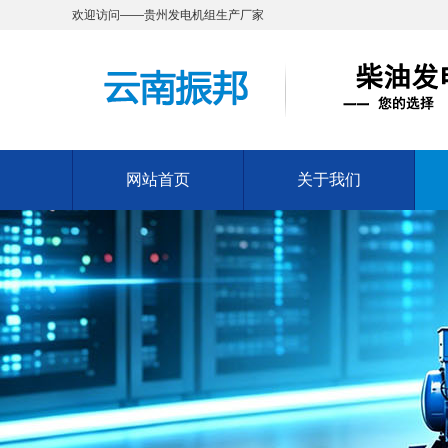
欢迎访问——贵州发电机组生产厂家
网站首页
关于我们