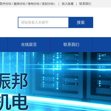
贵州分站
/
越南分站
/
缅甸分站
/
老挝分站
）
加入收藏
联系我们
在线留言
联系我们