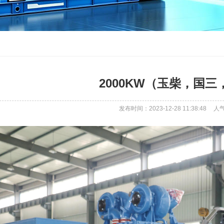
2000KW（玉柴，国三
发布时间：2023-12-28 11:38:48
人