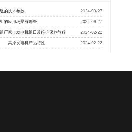
组的技术参数
2024-09-27
组的应用场景有哪些
2024-09-27
组厂家：发电机组日常维护保养教程
2024-02-22
——高原发电机产品特性
2024-02-22