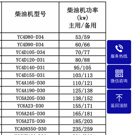
服务热线
微信咨询
返回顶部