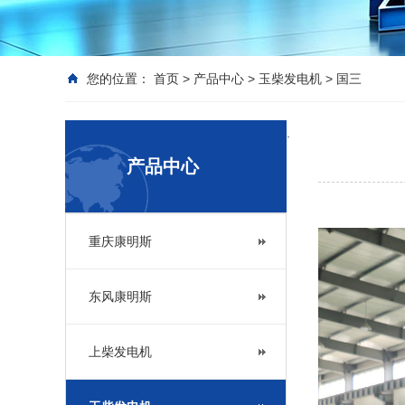
您的位置：
首页
>
产品中心
>
玉柴发电机
>
国三
.
产品中心
重庆康明斯
东风康明斯
上柴发电机