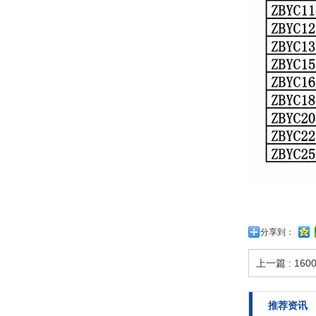
分享到：
上一篇 : 1
推荐资讯